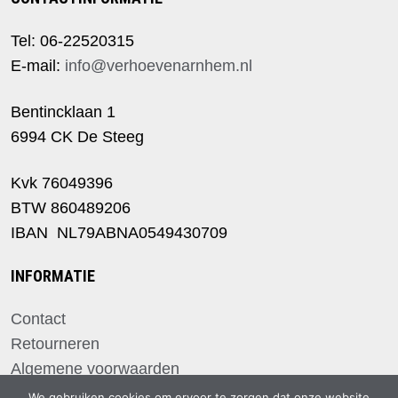
gekozen
worden
Tel: 06-22520315
op
E-mail:
info@verhoevenarnhem.nl
de
productpagina
Bentincklaan 1
6994 CK De Steeg
Kvk 76049396
BTW 860489206
IBAN NL79ABNA0549430709
INFORMATIE
Contact
Retourneren
Algemene voorwaarden
privacyverklaring
We gebruiken cookies om ervoor te zorgen dat onze website