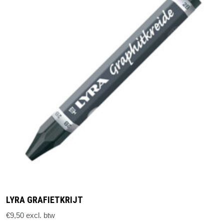
kan
gekozen
worden
op
de
productpagina
LYRA GRAFIETKRIJT
€
9,50
excl. btw