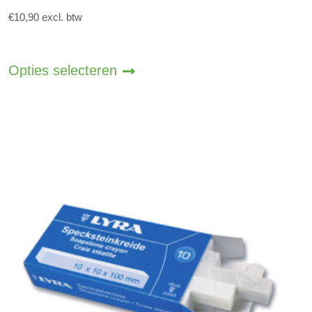
€
10,90
excl. btw
Dit
product
Opties selecteren
heeft
meerdere
variaties.
Deze
optie
kan
gekozen
worden
op
de
productpagina