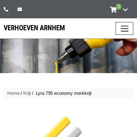
Skip
0
to
the
VERHOEVEN ARNHEM
content
Home
/
Krijt
/ Lyra 795 economy merkkrijt