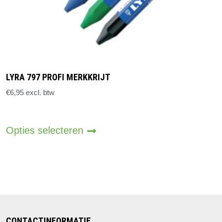
LYRA 797 PROFI MERKKRIJT
€
6,95
excl. btw
Dit
product
Opties selecteren
heeft
meerdere
variaties.
Deze
optie
kan
CONTACTINFORMATIE