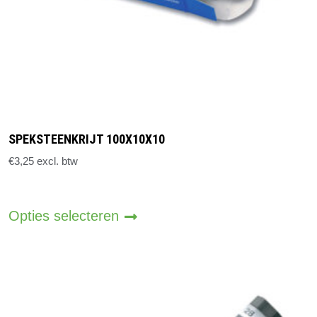
SPEKSTEENKRIJT 100X10X10
€
3,25
excl. btw
Dit
product
Opties selecteren
heeft
meerdere
variaties.
Deze
optie